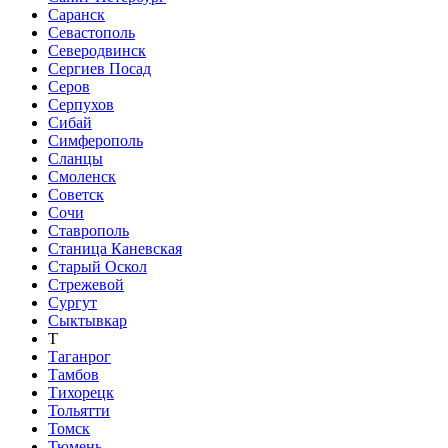
Саранск
Севастополь
Северодвинск
Сергиев Посад
Серов
Серпухов
Сибай
Симферополь
Сланцы
Смоленск
Советск
Сочи
Ставрополь
Станица Каневская
Старый Оскол
Стрежевой
Сургут
Сыктывкар
Т
Таганрог
Тамбов
Тихорецк
Тольятти
Томск
Тюмень