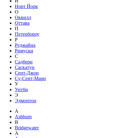
Н
Норт Йорк
О
Оквилл
Оттава
П
Петербороу
Р
Реджайна
Римуски
С
Садбери
Саскатун
Сент-Джон
Су-Сент-Мари
У
Уитби
Э
Эдмонтон
A
Ashburn
B
Bridgewater
А