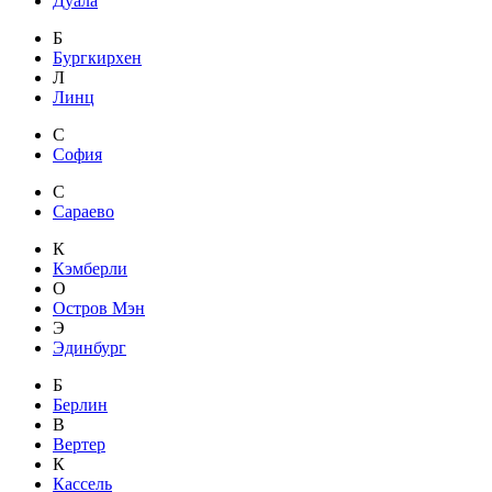
Дуала
Б
Бургкирхен
Л
Линц
С
София
С
Сараево
К
Кэмберли
О
Остров Мэн
Э
Эдинбург
Б
Берлин
В
Вертер
К
Кассель