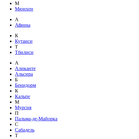
М
Мюнхен
А
Афины
К
Кутаиси
Т
Тбилиси
А
Аликанте
Альсира
Б
Бенидорм
К
Кальпе
М
Мурсия
П
Пальма-де-Майорка
С
Сабадель
Т