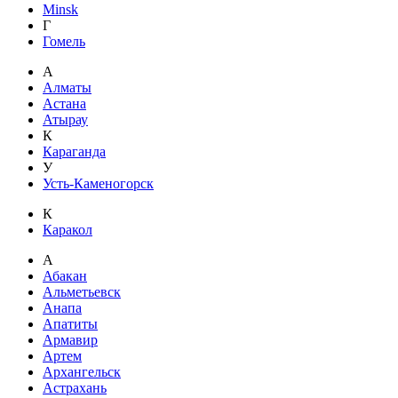
Minsk
Г
Гомель
А
Алматы
Астана
Атырау
К
Караганда
У
Усть-Каменогорск
К
Каракол
А
Абакан
Альметьевск
Анапа
Апатиты
Армавир
Артем
Архангельск
Астрахань