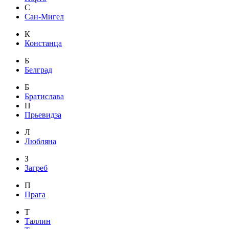
С
Сан-Мигел
К
Констанца
Б
Белград
Б
Братислава
П
Прьевидза
Л
Любляна
З
Загреб
П
Прага
Т
Таллин