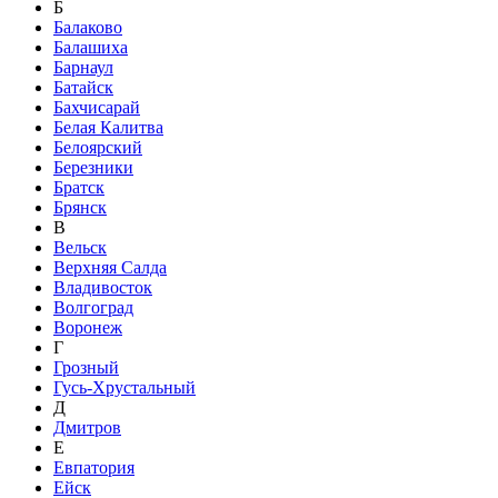
Б
Балаково
Балашиха
Барнаул
Батайск
Бахчисарай
Белая Калитва
Белоярский
Березники
Братск
Брянск
В
Вельск
Верхняя Салда
Владивосток
Волгоград
Воронеж
Г
Грозный
Гусь-Хрустальный
Д
Дмитров
Е
Евпатория
Ейск