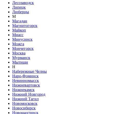
Лесозаводск
Липецк
Люберцы
М
Магадан
Магнитогорск
Майкоп
Миасс
Минусинск
Можга
Мончегорск
Москва
Мурманск
Мытищи
Н
Набережные Челны
Наро-Фоминск
Невинномысск
Нижневартовск
Нижнекамск
Нижний Новгород
Нижний Тагил
Новомосковск
Новосибирск
Новошахтинск