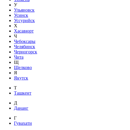
У
Ульяновск
Усинск
Уссурийск
Х
Хасавюрт
Ч
Чебоксары
Челябинск
Черногорск
Чита
Щ
Щелково
Я
Якутск
Т
Ташкент
Д
Дананг
Г
Гувахати