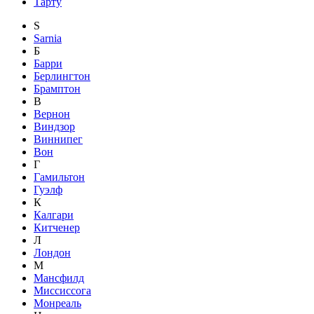
Тарту
S
Sarnia
Б
Барри
Берлингтон
Брамптон
В
Вернон
Виндзор
Виннипег
Вон
Г
Гамильтон
Гуэлф
К
Калгари
Китченер
Л
Лондон
М
Мансфилд
Миссиссога
Монреаль