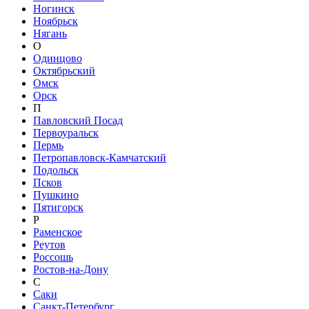
Ногинск
Ноябрьск
Нягань
О
Одинцово
Октябрьский
Омск
Орск
П
Павловский Посад
Первоуральск
Пермь
Петропавловск-Камчатский
Подольск
Псков
Пушкино
Пятигорск
Р
Раменское
Реутов
Россошь
Ростов-на-Дону
С
Саки
Санкт-Петербург