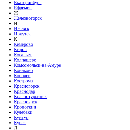
Екатеринбург
Ефремов
Ж
Железногорск
И
Ижевск
Иркутск
К
Кемерово
Киров
Когалым
Колпашево
Комсомольск-на-Амуре
Конаково
Королев
Кострома
Красногорск
Краснодар
Краснотурьинск
Красноярск
Кропоткин
Кулебаки
Кунгур
Курск
Л