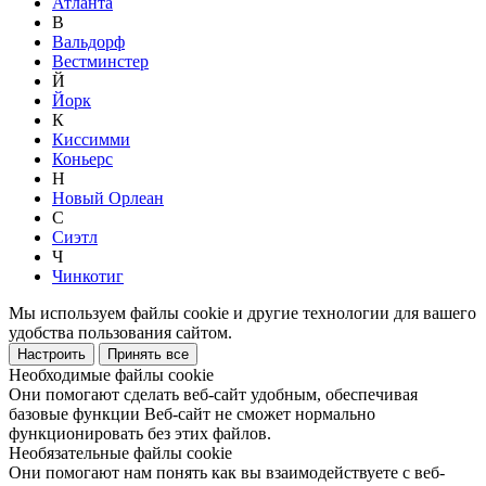
Атланта
В
Вальдорф
Вестминстер
Й
Йорк
К
Киссимми
Коньерс
Н
Новый Орлеан
С
Сиэтл
Ч
Чинкотиг
Мы используем файлы cookie и другие технологии для вашего
удобства пользования сайтом.
Настроить
Принять все
Необходимые файлы cookie
Они помогают сделать веб-сайт удобным, обеспечивая
базовые функции Веб-сайт не сможет нормально
функционировать без этих файлов.
Необязательные файлы cookie
Они помогают нам понять как вы взаимодействуете с веб-