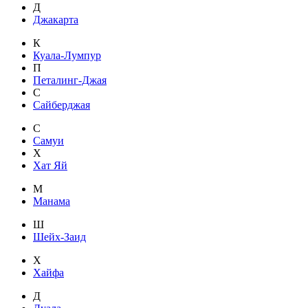
Д
Джакарта
К
Куала-Лумпур
П
Петалинг-Джая
С
Сайберджая
С
Самуи
Х
Хат Яй
М
Манама
Ш
Шейх-Заид
Х
Хайфа
Д