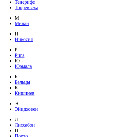
Тенерифе
Торревьеха
М
Милан
Н
Никосия
Р
Рига
Ю
Юрмала
Б
Бельцы
К
Кишинев
Э
Эйндховен
Л
Лиссабон
П
Порто