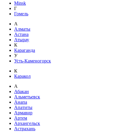
Minsk
Г
Гомель
А
Алматы
Астана
Атырау
К
Караганда
У
Усть-Каменогорск
К
Каракол
А
Абакан
Альметьевск
Анапа
Апатиты
Армавир
Артем
Архангельск
Астрахань