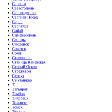
Саранск
Севастополь
Северодвинск
Сергиев Посад
Серов
Серпухов
Сибай
Симферополь
Сланцы
Смоленск
Советск
Сочи
Ставрополь
Станица Каневская
Старый Оскол
Стрежевой
Сургут
Сыктывкар
Т
Таганрог
Тамбов
Тихорецк
Тольятти
Томск
Тюмень