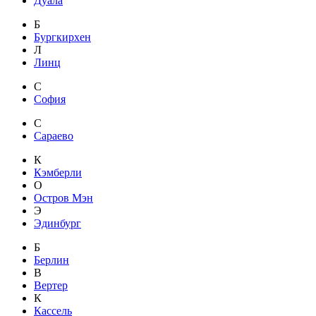
Дуала
Б
Бургкирхен
Л
Линц
С
София
С
Сараево
К
Кэмберли
О
Остров Мэн
Э
Эдинбург
Б
Берлин
В
Вертер
К
Кассель