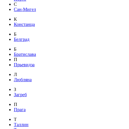
С
Сан-Мигел
К
Констанца
Б
Белград
Б
Братислава
П
Прьевидза
Л
Любляна
З
Загреб
П
Прага
Т
Таллин