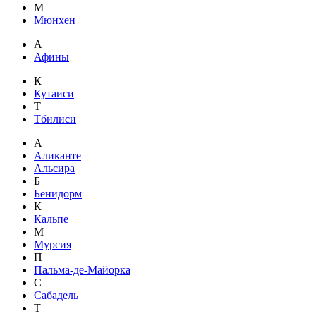
М
Мюнхен
А
Афины
К
Кутаиси
Т
Тбилиси
А
Аликанте
Альсира
Б
Бенидорм
К
Кальпе
М
Мурсия
П
Пальма-де-Майорка
С
Сабадель
Т