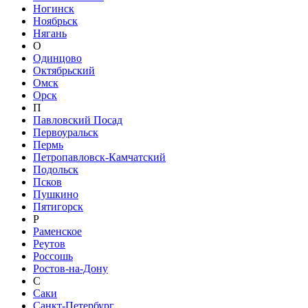
Ногинск
Ноябрьск
Нягань
О
Одинцово
Октябрьский
Омск
Орск
П
Павловский Посад
Первоуральск
Пермь
Петропавловск-Камчатский
Подольск
Псков
Пушкино
Пятигорск
Р
Раменское
Реутов
Россошь
Ростов-на-Дону
С
Саки
Санкт-Петербург