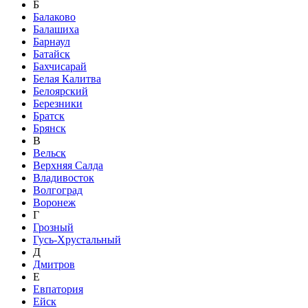
Б
Балаково
Балашиха
Барнаул
Батайск
Бахчисарай
Белая Калитва
Белоярский
Березники
Братск
Брянск
В
Вельск
Верхняя Салда
Владивосток
Волгоград
Воронеж
Г
Грозный
Гусь-Хрустальный
Д
Дмитров
Е
Евпатория
Ейск