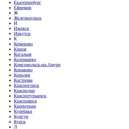
Екатеринбург
Ефремов
Ж
Железногорск
И
Ижевск
Иркутск
К
Кемерово
Киров
Когалым
Колпашево
Комсомольск-на-Амуре
Конаково
Королев
Кострома
Красногорск
Краснодар
Краснотурьинск
Красноярск
Кропоткин
Кулебаки
Кунгур
Курск
Л