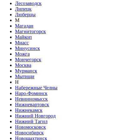
Лесозаводск
Липецк
Люберцы
М
Магадан
Магнитогорск
Майкоп
Миасс
Минусинск
Можга
Мончегорск
Москва
Мурманск
Мытищи
Н
Набережные Челны
Наро-Фоминск
Невинномысск
Нижневартовск
Нижнекамск
Нижний Новгород
Нижний Тагил
Новомосковск
Новосибирск
Новошахтинск