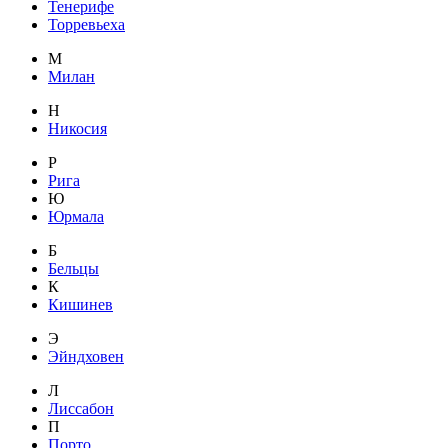
Тенерифе
Торревьеха
М
Милан
Н
Никосия
Р
Рига
Ю
Юрмала
Б
Бельцы
К
Кишинев
Э
Эйндховен
Л
Лиссабон
П
Порто