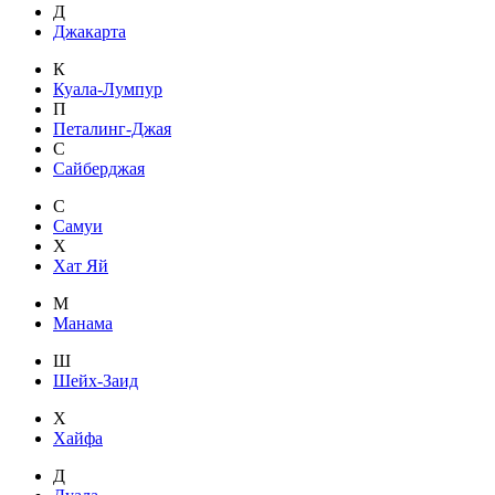
Д
Джакарта
К
Куала-Лумпур
П
Петалинг-Джая
С
Сайберджая
С
Самуи
Х
Хат Яй
М
Манама
Ш
Шейх-Заид
Х
Хайфа
Д