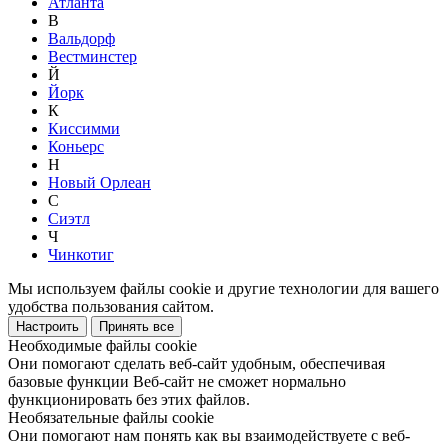
Атланта
В
Вальдорф
Вестминстер
Й
Йорк
К
Киссимми
Коньерс
Н
Новый Орлеан
С
Сиэтл
Ч
Чинкотиг
Мы используем файлы cookie и другие технологии для вашего
удобства пользования сайтом.
Настроить
Принять все
Необходимые файлы cookie
Они помогают сделать веб-сайт удобным, обеспечивая
базовые функции Веб-сайт не сможет нормально
функционировать без этих файлов.
Необязательные файлы cookie
Они помогают нам понять как вы взаимодействуете с веб-