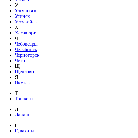
У
Ульяновск
Усинск
Уссурийск
Х
Хасавюрт
Ч
Чебоксары
Челябинск
Черногорск
Чита
Щ
Щелково
Я
Якутск
Т
Ташкент
Д
Дананг
Г
Гувахати