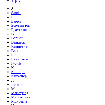
Тарту
S
Sarnia
Б
Барри
Берлингтон
Брамптон
В
Вернон
Виндзор
Виннипег
Вон
Г
Гамильтон
Гуэлф
К
Калгари
Китченер
Л
Лондон
М
Мансфилд
Миссиссога
Монреаль