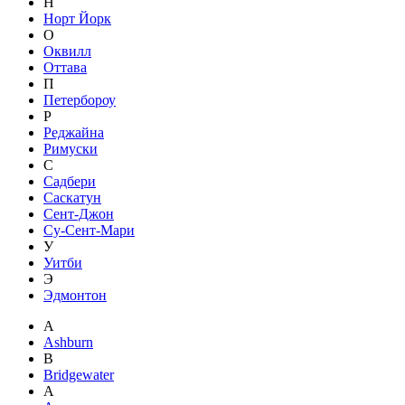
Н
Норт Йорк
О
Оквилл
Оттава
П
Петербороу
Р
Реджайна
Римуски
С
Садбери
Саскатун
Сент-Джон
Су-Сент-Мари
У
Уитби
Э
Эдмонтон
A
Ashburn
B
Bridgewater
А