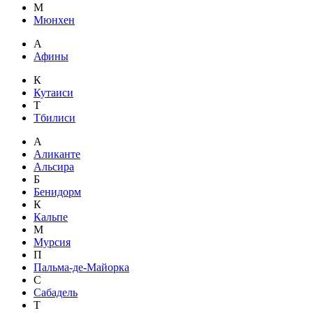
М
Мюнхен
А
Афины
К
Кутаиси
Т
Тбилиси
А
Аликанте
Альсира
Б
Бенидорм
К
Кальпе
М
Мурсия
П
Пальма-де-Майорка
С
Сабадель
Т