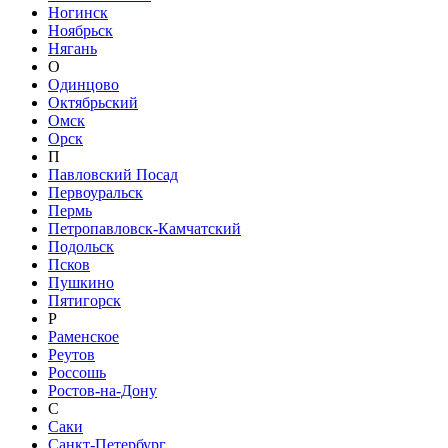
Ногинск
Ноябрьск
Нягань
О
Одинцово
Октябрьский
Омск
Орск
П
Павловский Посад
Первоуральск
Пермь
Петропавловск-Камчатский
Подольск
Псков
Пушкино
Пятигорск
Р
Раменское
Реутов
Россошь
Ростов-на-Дону
С
Саки
Санкт-Петербург