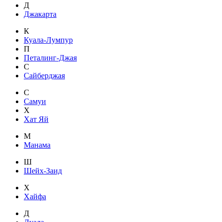
Д
Джакарта
К
Куала-Лумпур
П
Петалинг-Джая
С
Сайберджая
С
Самуи
Х
Хат Яй
М
Манама
Ш
Шейх-Заид
Х
Хайфа
Д