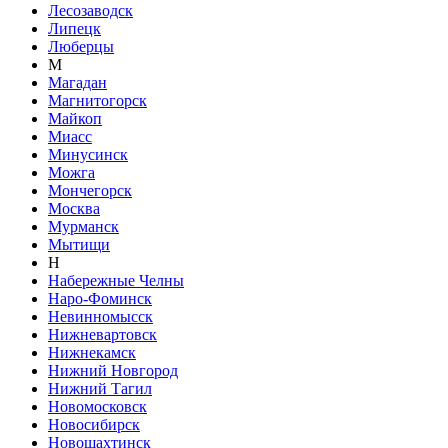
Лесозаводск
Липецк
Люберцы
М
Магадан
Магнитогорск
Майкоп
Миасс
Минусинск
Можга
Мончегорск
Москва
Мурманск
Мытищи
Н
Набережные Челны
Наро-Фоминск
Невинномысск
Нижневартовск
Нижнекамск
Нижний Новгород
Нижний Тагил
Новомосковск
Новосибирск
Новошахтинск