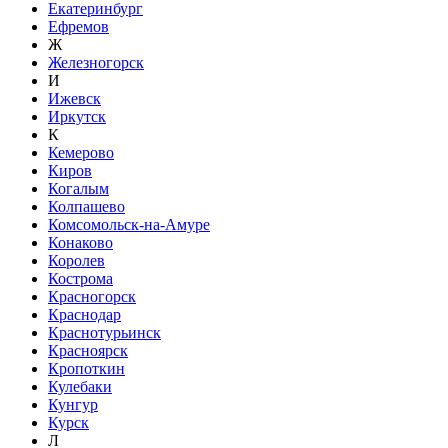
Екатеринбург
Ефремов
Ж
Железногорск
И
Ижевск
Иркутск
К
Кемерово
Киров
Когалым
Колпашево
Комсомольск-на-Амуре
Конаково
Королев
Кострома
Красногорск
Краснодар
Краснотурьинск
Красноярск
Кропоткин
Кулебаки
Кунгур
Курск
Л