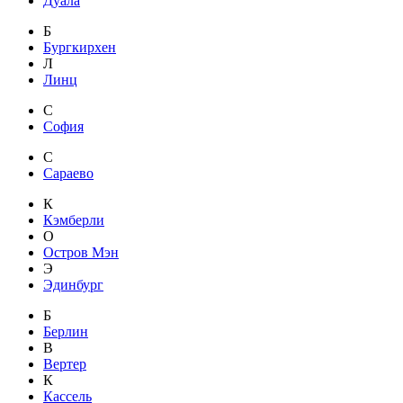
Дуала
Б
Бургкирхен
Л
Линц
С
София
С
Сараево
К
Кэмберли
О
Остров Мэн
Э
Эдинбург
Б
Берлин
В
Вертер
К
Кассель