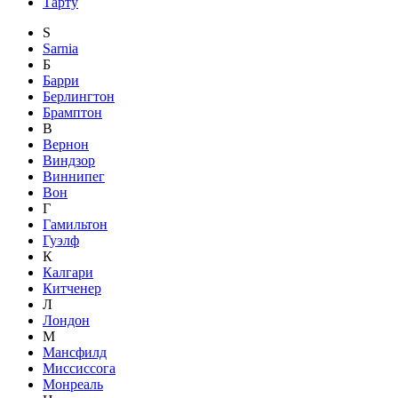
Тарту
S
Sarnia
Б
Барри
Берлингтон
Брамптон
В
Вернон
Виндзор
Виннипег
Вон
Г
Гамильтон
Гуэлф
К
Калгари
Китченер
Л
Лондон
М
Мансфилд
Миссиссога
Монреаль