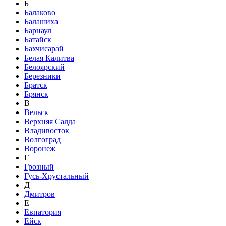
Б
Балаково
Балашиха
Барнаул
Батайск
Бахчисарай
Белая Калитва
Белоярский
Березники
Братск
Брянск
В
Вельск
Верхняя Салда
Владивосток
Волгоград
Воронеж
Г
Грозный
Гусь-Хрустальный
Д
Дмитров
Е
Евпатория
Ейск