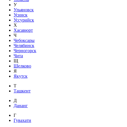
У
Ульяновск
Усинск
Уссурийск
Х
Хасавюрт
Ч
Чебоксары
Челябинск
Черногорск
Чита
Щ
Щелково
Я
Якутск
Т
Ташкент
Д
Дананг
Г
Гувахати