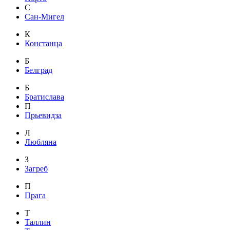
С
Сан-Мигел
К
Констанца
Б
Белград
Б
Братислава
П
Прьевидза
Л
Любляна
З
Загреб
П
Прага
Т
Таллин