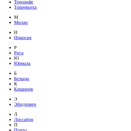
Тенерифе
Торревьеха
М
Милан
Н
Никосия
Р
Рига
Ю
Юрмала
Б
Бельцы
К
Кишинев
Э
Эйндховен
Л
Лиссабон
П
Порто