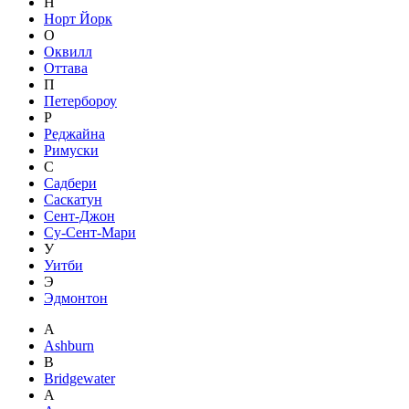
Н
Норт Йорк
О
Оквилл
Оттава
П
Петербороу
Р
Реджайна
Римуски
С
Садбери
Саскатун
Сент-Джон
Су-Сент-Мари
У
Уитби
Э
Эдмонтон
A
Ashburn
B
Bridgewater
А