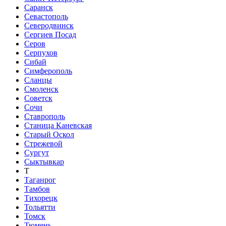
Саранск
Севастополь
Северодвинск
Сергиев Посад
Серов
Серпухов
Сибай
Симферополь
Сланцы
Смоленск
Советск
Сочи
Ставрополь
Станица Каневская
Старый Оскол
Стрежевой
Сургут
Сыктывкар
Т
Таганрог
Тамбов
Тихорецк
Тольятти
Томск
Тюмень