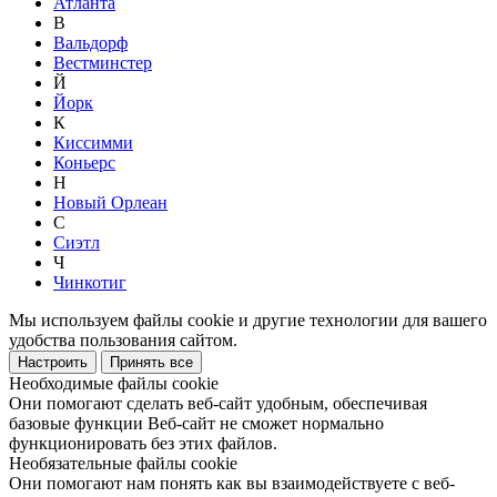
Атланта
В
Вальдорф
Вестминстер
Й
Йорк
К
Киссимми
Коньерс
Н
Новый Орлеан
С
Сиэтл
Ч
Чинкотиг
Мы используем файлы cookie и другие технологии для вашего
удобства пользования сайтом.
Настроить
Принять все
Необходимые файлы cookie
Они помогают сделать веб-сайт удобным, обеспечивая
базовые функции Веб-сайт не сможет нормально
функционировать без этих файлов.
Необязательные файлы cookie
Они помогают нам понять как вы взаимодействуете с веб-