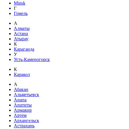
Minsk
Г
Гомель
А
Алматы
Астана
Атырау
К
Караганда
У
Усть-Каменогорск
К
Каракол
А
Абакан
Альметьевск
Анапа
Апатиты
Армавир
Артем
Архангельск
Астрахань