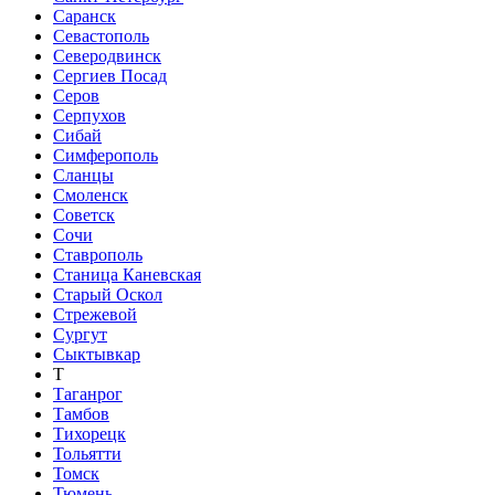
Саранск
Севастополь
Северодвинск
Сергиев Посад
Серов
Серпухов
Сибай
Симферополь
Сланцы
Смоленск
Советск
Сочи
Ставрополь
Станица Каневская
Старый Оскол
Стрежевой
Сургут
Сыктывкар
Т
Таганрог
Тамбов
Тихорецк
Тольятти
Томск
Тюмень