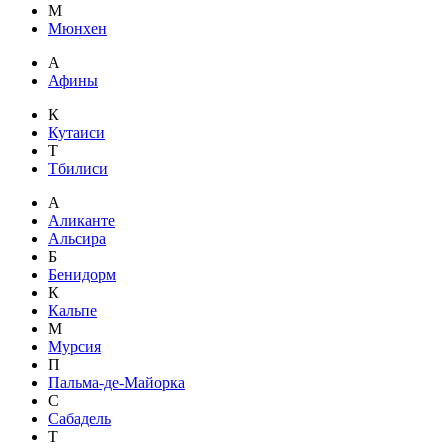
М
Мюнхен
А
Афины
К
Кутаиси
Т
Тбилиси
А
Аликанте
Альсира
Б
Бенидорм
К
Кальпе
М
Мурсия
П
Пальма-де-Майорка
С
Сабадель
Т