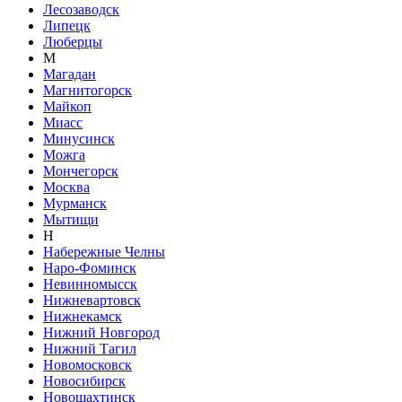
Лесозаводск
Липецк
Люберцы
М
Магадан
Магнитогорск
Майкоп
Миасс
Минусинск
Можга
Мончегорск
Москва
Мурманск
Мытищи
Н
Набережные Челны
Наро-Фоминск
Невинномысск
Нижневартовск
Нижнекамск
Нижний Новгород
Нижний Тагил
Новомосковск
Новосибирск
Новошахтинск