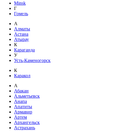
Minsk
Г
Гомель
А
Алматы
Астана
Атырау
К
Караганда
У
Усть-Каменогорск
К
Каракол
А
Абакан
Альметьевск
Анапа
Апатиты
Армавир
Артем
Архангельск
Астрахань