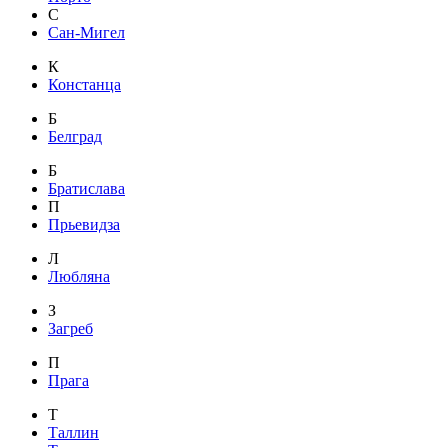
С
Сан-Мигел
К
Констанца
Б
Белград
Б
Братислава
П
Прьевидза
Л
Любляна
З
Загреб
П
Прага
Т
Таллин