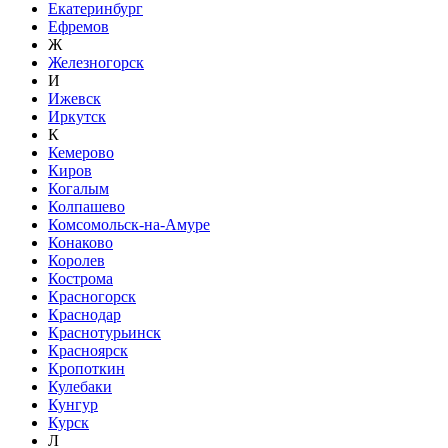
Екатеринбург
Ефремов
Ж
Железногорск
И
Ижевск
Иркутск
К
Кемерово
Киров
Когалым
Колпашево
Комсомольск-на-Амуре
Конаково
Королев
Кострома
Красногорск
Краснодар
Краснотурьинск
Красноярск
Кропоткин
Кулебаки
Кунгур
Курск
Л