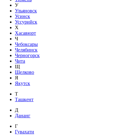
У
Ульяновск
Усинск
Уссурийск
Х
Хасавюрт
Ч
Чебоксары
Челябинск
Черногорск
Чита
Щ
Щелково
Я
Якутск
Т
Ташкент
Д
Дананг
Г
Гувахати