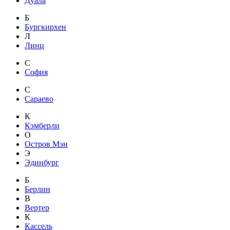
Дуала
Б
Бургкирхен
Л
Линц
С
София
С
Сараево
К
Кэмберли
О
Остров Мэн
Э
Эдинбург
Б
Берлин
В
Вертер
К
Кассель