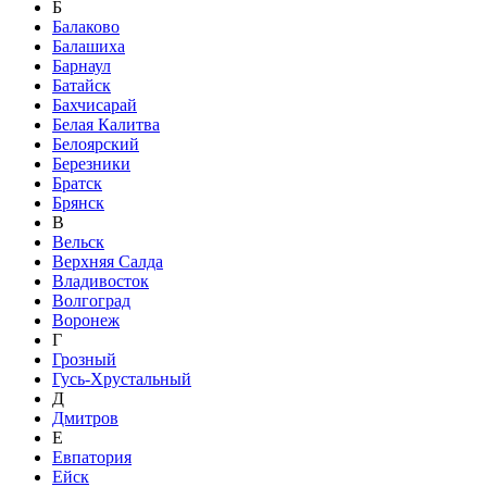
Б
Балаково
Балашиха
Барнаул
Батайск
Бахчисарай
Белая Калитва
Белоярский
Березники
Братск
Брянск
В
Вельск
Верхняя Салда
Владивосток
Волгоград
Воронеж
Г
Грозный
Гусь-Хрустальный
Д
Дмитров
Е
Евпатория
Ейск