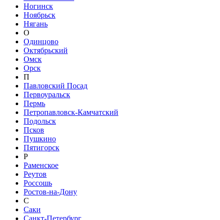
Ногинск
Ноябрьск
Нягань
О
Одинцово
Октябрьский
Омск
Орск
П
Павловский Посад
Первоуральск
Пермь
Петропавловск-Камчатский
Подольск
Псков
Пушкино
Пятигорск
Р
Раменское
Реутов
Россошь
Ростов-на-Дону
С
Саки
Санкт-Петербург