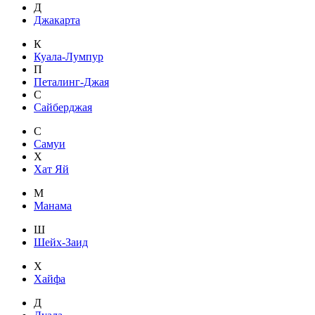
Д
Джакарта
К
Куала-Лумпур
П
Петалинг-Джая
С
Сайберджая
С
Самуи
Х
Хат Яй
М
Манама
Ш
Шейх-Заид
Х
Хайфа
Д