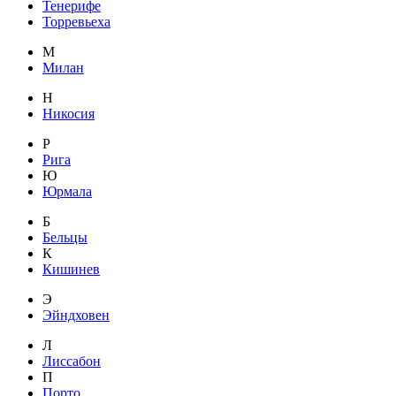
Тенерифе
Торревьеха
М
Милан
Н
Никосия
Р
Рига
Ю
Юрмала
Б
Бельцы
К
Кишинев
Э
Эйндховен
Л
Лиссабон
П
Порто