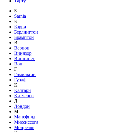
Тарту
S
Sarnia
Б
Барри
Берлингтон
Брамптон
В
Вернон
Виндзор
Виннипег
Вон
Г
Гамильтон
Гуэлф
К
Калгари
Китченер
Л
Лондон
М
Мансфилд
Миссиссога
Монреаль