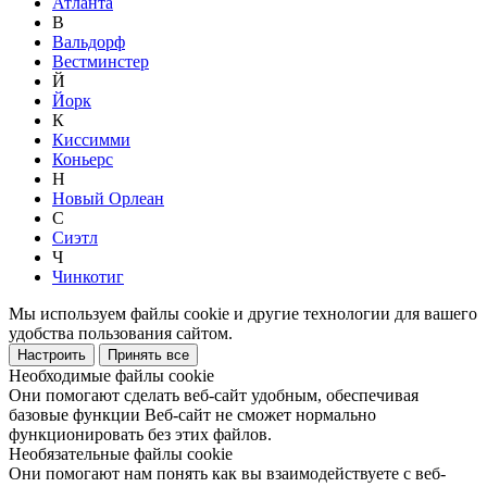
Атланта
В
Вальдорф
Вестминстер
Й
Йорк
К
Киссимми
Коньерс
Н
Новый Орлеан
С
Сиэтл
Ч
Чинкотиг
Мы используем файлы cookie и другие технологии для вашего
удобства пользования сайтом.
Настроить
Принять все
Необходимые файлы cookie
Они помогают сделать веб-сайт удобным, обеспечивая
базовые функции Веб-сайт не сможет нормально
функционировать без этих файлов.
Необязательные файлы cookie
Они помогают нам понять как вы взаимодействуете с веб-