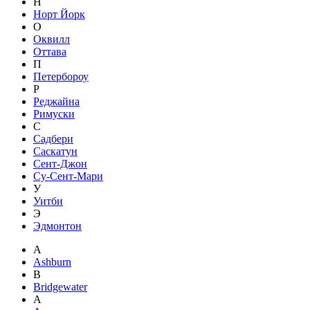
Н
Норт Йорк
О
Оквилл
Оттава
П
Петербороу
Р
Реджайна
Римуски
С
Садбери
Саскатун
Сент-Джон
Су-Сент-Мари
У
Уитби
Э
Эдмонтон
A
Ashburn
B
Bridgewater
А